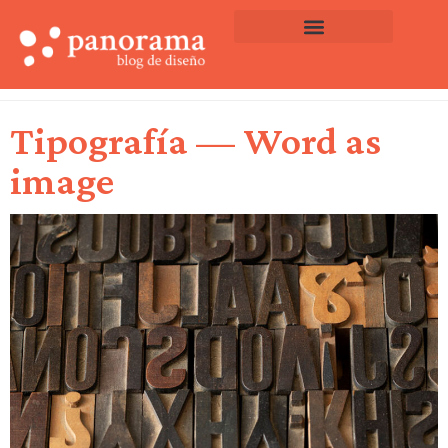
Materias / Temas
Tipografía — Word as
image